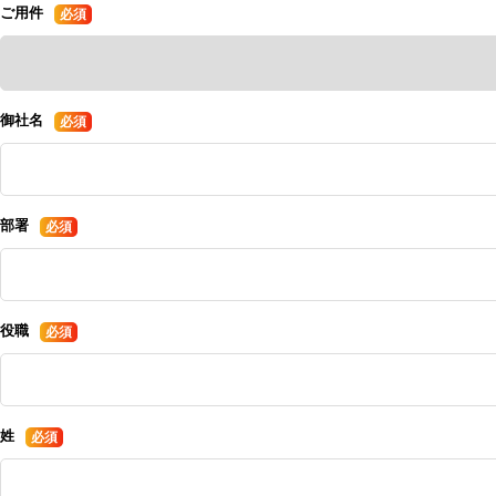
ご用件
御社名
部署
役職
姓